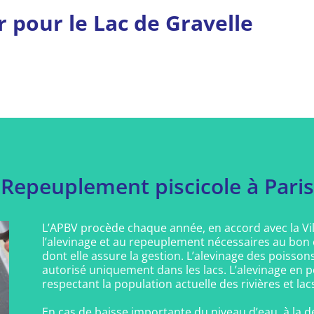
 pour le Lac de Gravelle
Repeuplement piscicole à Paris
L’APBV procède chaque année, en accord avec la Vil
l’alevinage et au repeuplement nécessaires au bon é
dont elle assure la gestion. L’alevinage des poissons 
autorisé uniquement dans les lacs. L’alevinage en p
respectant la population actuelle des rivières et lac
En cas de baisse importante du niveau d’eau, à la de