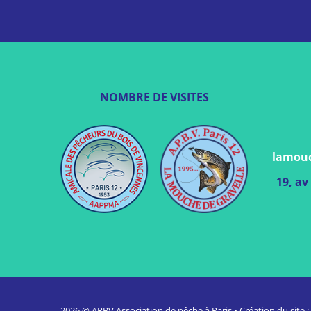
NOMBRE DE VISITES
lamouc
19, av
2026 ©
APBV Association de pêche à Paris
•
Création du site 