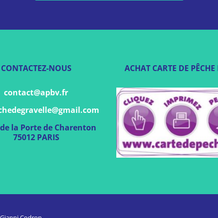
CONTACTEZ-NOUS
ACHAT CARTE DE PÊCHE 
contact@apbv.fr
hedegravelle@gmail.com
 de la Porte de Charenton
75012 PARIS
: Gianni Codron