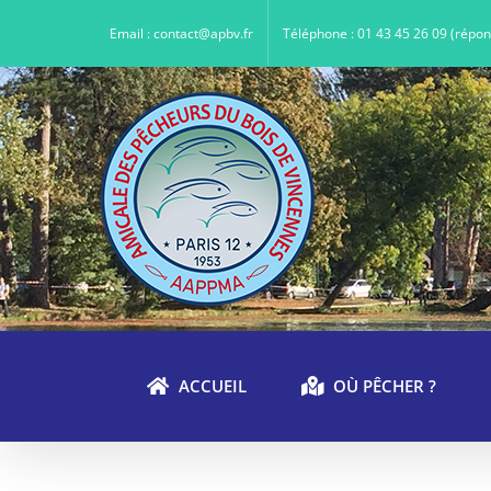
Passer
au
Email : contact@apbv.fr
Téléphone : 01 43 45 26 09 (répo
contenu
ACCUEIL
OÙ PÊCHER ?