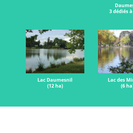
Daumesn
3 dédiés à
Lac Daumesnil
Lac des M
(12 ha)
(6 ha