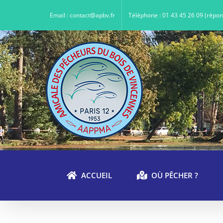
Passer
au
Email : contact@apbv.fr
Téléphone : 01 43 45 26 09 (répo
contenu
ACCUEIL
OÙ PÊCHER ?