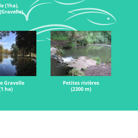
e (1ha).
(Gravelle).
e Gravelle
Petites rivières
(1 ha)
(2300 m)