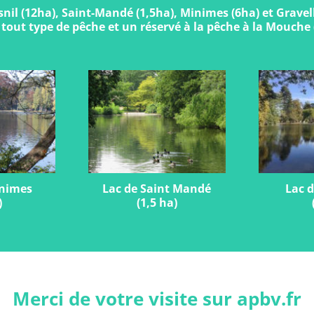
il (12ha), Saint-Mandé (1,5ha), Minimes (6ha) et Gravell
 tout type de pêche et un réservé à la pêche à la Mouche 
inimes
Lac de Saint Mandé
Lac d
)
(1,5 ha)
Merci de votre visite sur apbv.fr